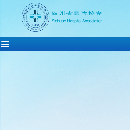
切
换
导
航