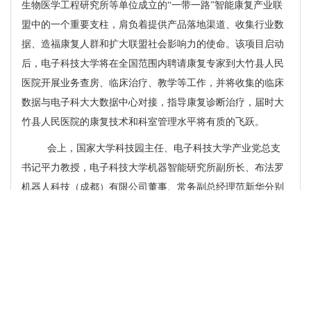
生物医学工程研究所等单位成立的“一带一路”智能康复产业联
盟中的一个重要支柱，肩负着提供产品落地渠道、收集行业数
据、造福康复人群和扩大联盟社会影响力的使命。该项目启动
后，电子科技大学将在全国范围内聘请康复专家到大竹县人民
医院开展业务查房、临床治疗、教学等工作，并将收集的临床
数据与电子科大大数据中心对接，指导康复诊断治疗，届时大
竹县人民医院的康复技术和科室管理水平将有质的飞跃。
会上，国家大学科技园主任、电子科技大学产业党总支
书记平力教授，电子科技大学机器智能研究所副所长、布法罗
机器人科技（成都）有限公司董事、常务副总经理范新华分别
与大竹县人民医院党委书记、院长杨明坤签订了“一带一路”智
能康复中心（大竹）科技合作协议书。
最后，大竹县委常务、宣传部部长余述容强调，一是大
竹县人民医院要根据战略合作具体内容，依托电子科技大学拥
有自主知识产权的系列智能康复机器人产品和智能康复行业专
家和资源，全力做好“一带一路”智能康复中心（大竹）建设，