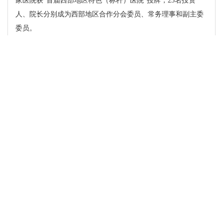
家医院获“首届西部地区特色（标杆）医院”授牌，23名投资
人、院长分别成为西部地区合作分会委员、常务理事和副主委
委员。
本次大会以成渝地区双城经济圈建设和新时代西部大开发
为契机，协同西部十二省市（自治区）公共推动西部地区社会
办医行业发展方式从数量粗放型向质量集约型方向转变，医学
模式从以疾病为中心向以人的健康为中心转变，生产方式从以
传统医院模式向构建社会办医疗健康产业新质生产力方向转
变。