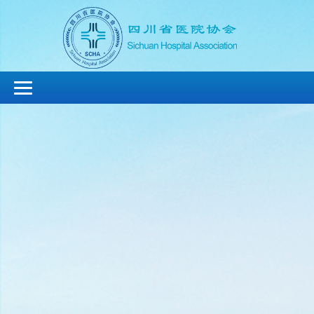
切
换
导
航